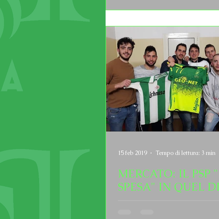
15 feb 2019
Tempo di lettura: 3 min
MERCATO: IL PSP 
SPESA" IN QUEL D
DOZZA!