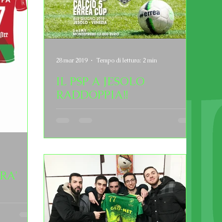
28 mar 2019
Tempo di lettura: 2 min
IL PSP A JESOLO
RADDOPPIA!!
ARA'