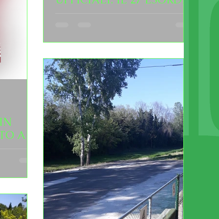
A ORTODONICO
IN
TO A