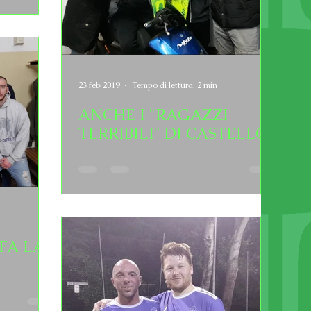
23 feb 2019
Tempo di lettura: 2 min
ANCHE I "RAGAZZI
TERRIBILI" DI CASTELLO
NEL PSP 2019!
"FA LA
I