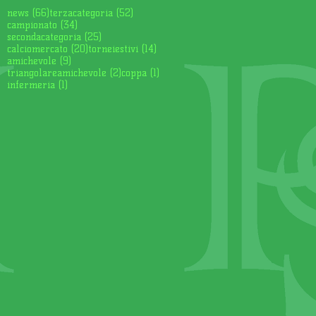
66 post
52 post
news
(66)
terzacategoria
(52)
34 post
campionato
(34)
25 post
secondacategoria
(25)
20 post
14 post
calciomercato
(20)
torneiestivi
(14)
9 post
amichevole
(9)
2 post
1 post
triangolareamichevole
(2)
coppa
(1)
1 post
infermeria
(1)