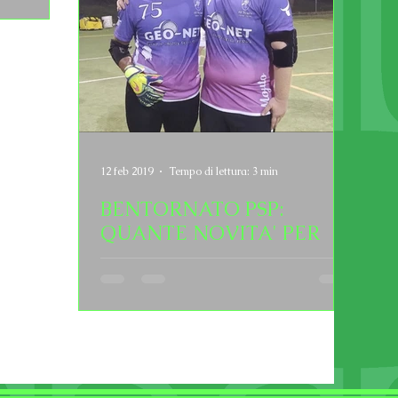
12 feb 2019
Tempo di lettura: 3 min
BENTORNATO PSP:
QUANTE NOVITA' PER
L'UNDICESIMA
STAGIONE DI TORNEI!
2
3
4
5