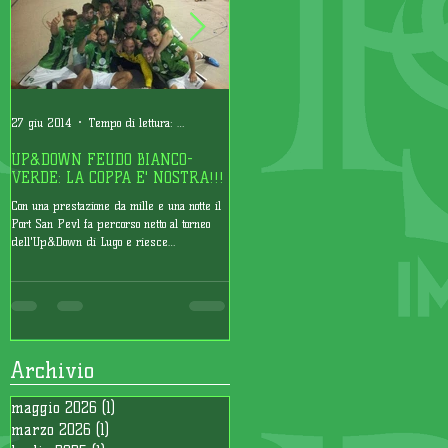
27 giu 2014
Tempo di lettura: 4 min
17 apr 2014
Tempo di lettura: 2 min
UP&DOWN FEUDO BIANCO-
UNA VITTORIA DI MISURA PER
VERDE: LA COPPA E' NOSTRA!!!
COMINCIARE
Con una prestazione da mille e una notte il
Ottima partenza per il PSP al torneo San
Port San Pevl fa percorso netto al torneo
Jaime di Lloret del Mar. La squadra color
dell'Up&Down di Lugo e riesce
Mojito ha infatti conquistatoi primi 3 punti
nell'impresa di...
della...
Archivio
maggio 2026
(1)
1 post
marzo 2026
(1)
1 post