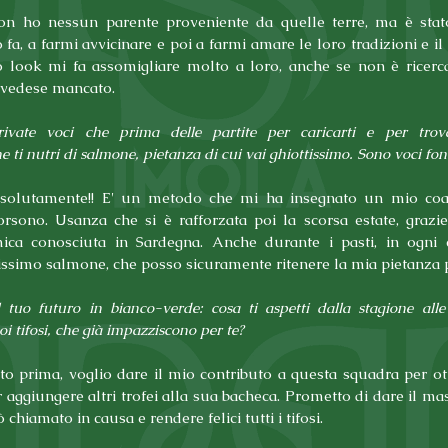
n ho nessun parente proveniente da quelle terre, ma è stato
fa, a farmi avvicinare e poi a farmi amare le loro tradizioni e il
o look mi fa assomigliare molto a loro, anche se non è ricercat
svedese mancato.
ivate voci che prima delle partite per caricarti e per trova
 ti nutri di salmone, pietanza di cui vai ghiottissimo. Sono voci fo
solutamente!! E' un metodo che mi ha insegnato un mio coach
orsono. Usanza che si è rafforzata poi la scorsa estate, grazi
ica conosciuta in Sardegna. Anche durante i pasti, in ogni 
ssimo salmone, che posso sicuramente ritenere la mia pietanza p
tuo futuro in bianco-verde: cosa ti aspetti dalla stagione alle
oi tifosi, che già impazziscono per te?
o prima, voglio dare il mio contributo a questa squadra per ott
er aggiungere altri trofei alla sua bacheca. Prometto di dare il mas
 chiamato in causa e rendere felici tutti i tifosi.