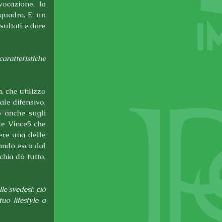
ocazione, la 
uadra. E' un 
ultati e dare 
aratteristiche 
 che utilizzo 
le difensivo, 
 anche sugli 
le Vince5 che 
re una delle 
ando esco dal 
hia dò tutto, 
e svedesi: ciò 
o lifestyle a 