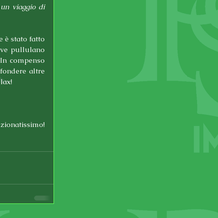
un viaggio di 
è stato fatto 
ve pullulano 
 In compenso 
ondere altre 
lax!
zionatissimo! 