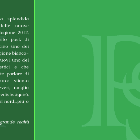
a splendida 
 delle nuove 
agione 2012, 
to post, di 
cino uno dei 
agione bianco-
uovi, uno dei 
ttici e che 
e parlare di 
ro: stiamo 
veri, meglio 
dishsugan6, 
l nord...più o 
rande realtà 