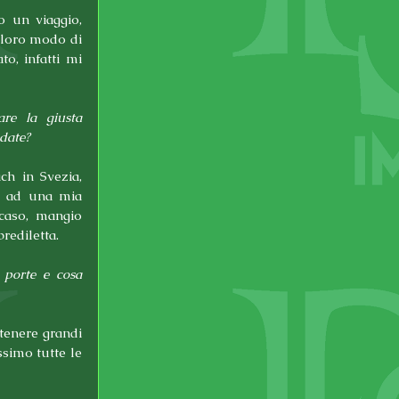
 un viaggio, 
 loro modo di 
o, infatti mi 
re la giusta 
ndate?
 in Svezia, 
e ad una mia 
caso, mangio 
rediletta.
 porte e cosa 
enere grandi 
simo tutte le 