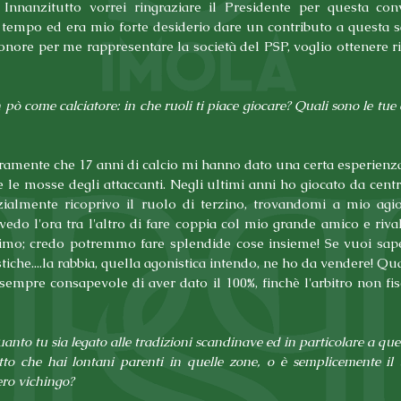
! Innanzitutto vorrei ringraziare il Presidente per questa conv
 tempo ed era mio forte desiderio dare un contributo a questa sq
nore per me rappresentare la società del PSP, voglio ottenere ris
 pò come calciatore: in che ruoli ti piace giocare? Quali sono le tue c
amente che 17 anni di calcio mi hanno dato una certa esperienza,
e le mosse degli attaccanti. Negli ultimi anni ho giocato da centra
zialmente ricoprivo il ruolo di terzino, trovandomi a mio agio
vedo l'ora tra l'altro di fare coppia col mio grande amico e riva
simo; credo potremmo fare splendide cose insieme! Se vuoi sape
stiche....la rabbia, quella agonistica intendo, ne ho da vendere! Qu
mpre consapevole di aver dato il 100%, finchè l'arbitro non fisc
to tu sia legato alle tradizioni scandinave ed in particolare a quell
tto che hai lontani parenti in quelle zone, o è semplicemente il tu
ero vichingo?