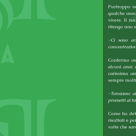
Purtroppo no
qualche anno 
vivere. Il mi
ritengo uno 
-Ci sono arr
concentrazione
Confermo as
alcuni anni 
carissima am
sempre molti
-Torniamo al 
prometti ai tu
Come ho dett
risultati e p
volte che sarò