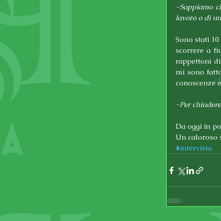
-Sappiamo che
lavoro o di un
Sono stati 10
scorrere a f
rappettoni d
mi sono fatt
conoscenze e 
-Per chiudere, 
Da oggi in po
Un caloroso s
#intervista