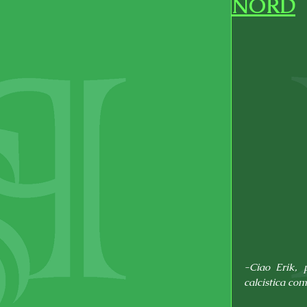
NORD
-Ciao Erik, 
calcistica com