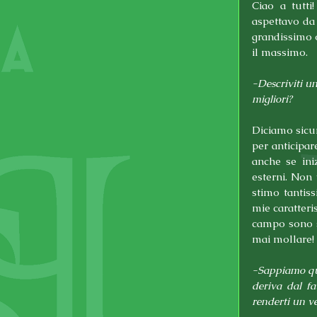
Ciao a tutti
aspettavo da
grandissimo o
il massimo.
-Descriviti un
migliori?
Diciamo sicur
per anticipar
anche se ini
esterni. Non 
stimo tantis
mie caratteri
campo sono se
mai mollare!
-Sappiamo quan
deriva dal fa
renderti un v