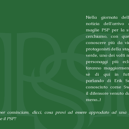
Nella giornata dell
notizia dell'arrivo
maglie PSP per la st
cerchiamo, con ques
conoscere più da vi
protagonisti della st
verde, uno dei volti n
personaggi più ecle
faranno maggiorment
sè di qui in futu
parlando di Erik Se
conosciuto come Swe
il difensore venuto da
meno...!
per cominciare, dicci, cosa provi ad essere approdato ad una g
e il PSP?