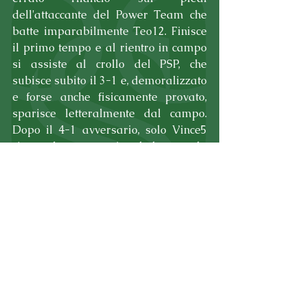
dell'attaccante del Power Team che 
batte imparabilmente Teo12. Finisce 
il primo tempo e al rientro in campo 
si assiste al crollo del PSP, che 
subisce subito il 3-1 e, demoralizzato 
e forse anche fisicamente provato, 
sparisce letteralmente dal campo. 
Dopo il 4-1 avversario, solo Vince5 
riaccende per un attimo la luce con la 
rete del 4-2. Ma la partita è già 
chiusa e il Port non ha le forze per 
tentare l'impresa. E' così che il Power 
Team infierisce ancora, segnando 
anche le reti del 5 e del 6-2, risultato 
identico con il quale la squadra color 
Mojito aveva perso anche il primo 
match. Inutile dire che adesso il 
passaggio del turno, che pur per via 