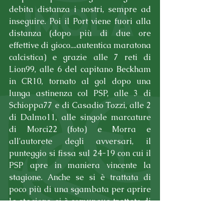
debita distanza i nostri, sempre ad 
inseguire. Poi il Port viene fuori alla 
distanza (dopo più di due ore 
effettive di gioco....autentica maratona 
calcistica) e grazie alle 7 reti di 
Lion99, alle 6 del capitano Beckham 
in CR10, tornato al gol dopo una 
lunga astinenza col PSP, alle 3 di 
Schioppa77 e di Casadio Tozzi, alle 2 
di Dalmo11, alle singole marcature 
di Morci22 (foto) e Morra e 
all'autorete degli avversari, il 
punteggio si fissa sul 24-19 con cui il 
PSP apre in maniera vincente la 
stagione. Anche se si è trattata di 
poco più di una sgambata per aprire 
la stagione, si è comunque trattato di 
un buon test, soprattutto di 