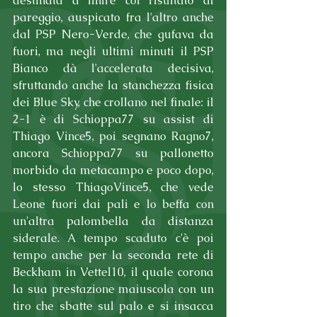
destinata a finire col risultato di 
pareggio, auspicato fra l'altro anche 
dal PSP Nero-Verde, che gufava da 
fuori, ma negli ultimi minuti il PSP 
Bianco dà l'accelerata decisiva, 
sfruttando anche la stanchezza fisica 
dei Blue Sky, che crollano nel finale: il 
2-1 è di Schioppa77 su assist di 
Thiago Vince5, poi segnano Ragno7, 
ancora Schioppa77 su pallonetto 
morbido da metacampo e poco dopo, 
lo stesso ThiagoVince5, che vede 
Leone fuori dai pali e lo beffa con 
un'altra palombella da distanza 
siderale. A tempo scaduto c'è poi 
tempo anche per la seconda rete di 
Beckham in Vettel10, il quale corona 
la sua prestazione maiuscola con un 
tiro che sbatte sul palo e si insacca 