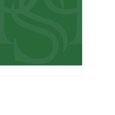
Mancano 5' e sembra finita per i 
Bianchi, i quali invece hanno 2 
sussulti nel finale: il primo con 
Schioppa77, che, in maniera 
fortunosa, si ritrova il pallone tra i 
piedi a pochi passi dalla porta 