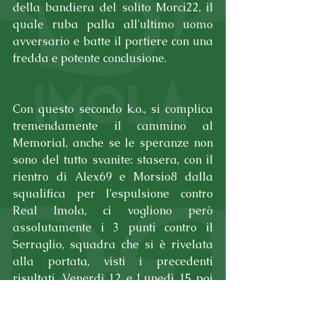
della bandiera del solito Morci22, il 
quale ruba palla all'ultimo uomo 
avversario e batte il portiere con una 
fredda e potente conclusione.
Con questo secondo k.o., si complica 
tremendamente il cammino al 
Memorial, anche se le speranze non 
sono del tutto svanite: stasera, con il 
rientro di Alex69 e Morsio8 dalla 
squalifica per l'espulsione contro 
Real Imola, ci vogliono però 
assolutamente i 3 punti contro il 
Serraglio, squadra che si è rivelata 
alla portata, visti i precedenti 
risultati. Venerdì 12 e Lunedì 15 poi 
sono in programma le ultime due 
gare del girone.