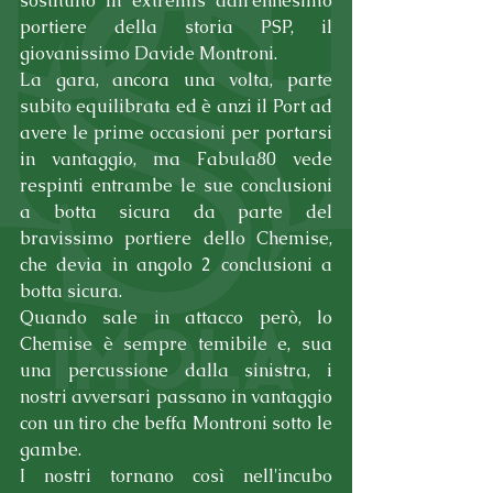
sostituito in extremis dall'ennesimo 
portiere della storia PSP, il 
giovanissimo Davide Montroni.
La gara, ancora una volta, parte 
subito equilibrata ed è anzi il Port ad 
avere le prime occasioni per portarsi 
in vantaggio, ma Fabula80 vede 
respinti entrambe le sue conclusioni 
a botta sicura da parte del 
bravissimo portiere dello Chemise, 
che devia in angolo 2 conclusioni a 
botta sicura.
Quando sale in attacco però, lo 
Chemise è sempre temibile e, sua 
una percussione dalla sinistra, i 
nostri avversari passano in vantaggio 
con un tiro che beffa Montroni sotto le 
gambe.
I nostri tornano così nell'incubo 