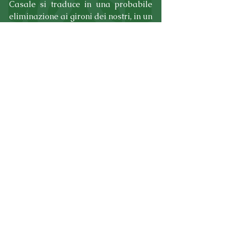
Casale si traduce in una probabile 
eliminazione ai gironi dei nostri, in un 
torneo che non ha mai riservato 
grandi soddisfazioni al PSP, se non 
nell'anno di gloria 2014, quando la 
squadra color Mojito conquistò il 
terzo posto. 
Non è ancora detta però l'ultima 
parola, perchè anche le migliori due 
3e classificate dei 3 gironi, accedono 
ai quarti di finale e Giovedì il Port ha 
la possibilità di agguantare la 3a 
piazz, battendo il Forno Dondi, che 
nelle prime due partite ha 
conquistato solo un punto. 
Ovviamente servirebbero vari gol di 
scarto per raddrizzare una 
differenza reti che per ora recita un 
impietoso -9 per i nostri.