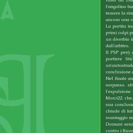
l'angolino ba
temere la rim
ancora una v
La partita in
primi colpi p
un diverbio i
dall'arbitro.
Il PSP però c
portiere Sti
un'autostrada
conclusione d
Nel finale a
sorpasso, sf
l'espulsione 
Morci22, che,
sua conclusi
chiude di fa
svantaggio ma
Domani sera 
contro i Buon