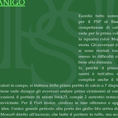
ANIGO
Esordio tutto somma
per il PSP al Bianc
competizione di cal
vede per la prima vol
la squadra color Moji
storia. Gli avversari d
si sono rivelati to
messo in difficoltà u
bene alla distanza.
Sì, perchè il prim
nostri è tutt'altro c
complice anche il f
catori in campo, si trattava della prima partita di calcio a 7 dispu
zione vede dunque gli avversari andare prima vicinissimi al vant
casioni, il portiere di serata Stick23, compie 2 autentici miraco
ravvicinate. Per il Port invece, confuso in fase offensiva e ap
idee, l'unico grande pericolo alla porta dei giallo-blu arriva da
Mosca9 diretto all'incrocio, che batte il portiere in tuffo, ma non