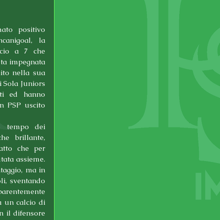
to positivo 
anigoal, la 
cio a 7 che 
ta impegnata 
to nella sua 
i Sola Juniors 
sti ed hanno 
n PSP uscito 
o tempo dei 
he brillante, 
atto che per 
tata assieme. 
aggio, ma in 
li, sventando 
parentemente 
 un calcio di 
 il difensore 