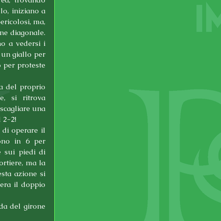
o, iniziano a 
ricolosi, ma, 
e diagonale. 
o a vedersi i 
un giallo per 
 per proteste 
a del proprio 
, si ritrova 
scagliare una 
 2-2!
i operare il 
ono in 6 per 
 sui piedi di 
rtiere, ma la 
ta azione si 
ra il doppio 
a del girone 