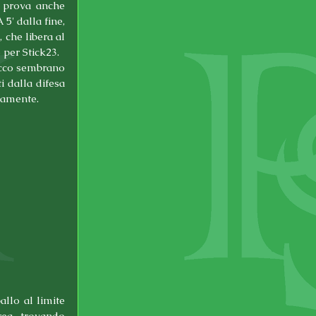
i prova anche 
' dalla fine, 
che libera al 
 per Stick23.
acco sembrano 
 dalla difesa 
camente.
llo al limite 
ea, trovando 