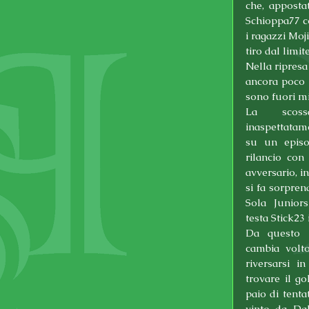
che, appostat
Schioppa77 co
i ragazzi Moj
tiro dal limi
Nella ripresa
ancora poco i
sono fuori mi
La scoss
inaspettatamen
su un episo
rilancio con
avversario, in
si fa sorprend
Sola Juniors
testa Stick23 
Da questo m
cambia volto
riversarsi i
trovare il go
paio di tenta
vinto da Dal