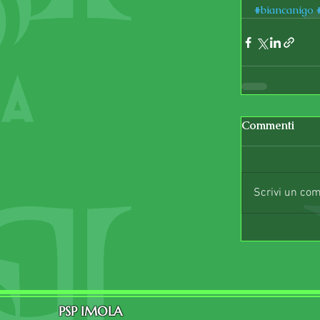
#biancanigo
Commenti
Scrivi un co
PSP IMOLA