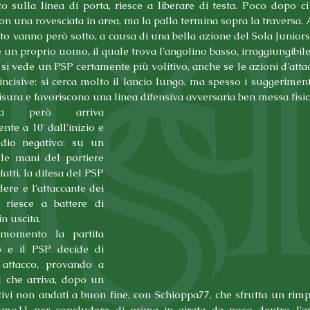
o sulla linea di porta, riesce a liberare di testa. Poco dopo c
n una rovesciata in area, ma la palla termina sopra la traversa. A 5
ito vanno però sotto, a causa di una bella azione del Sola Juniors, 
te un proprio uomo, il quale trova l'angolino basso, irraggiungibile
 si vede un PSP certamente più volitivo, anche se le azioni d'att
ncisive: si cerca molto il lancio lungo, ma spesso i suggerimenti
sura e favoriscono una linea difensiva avversaria ben messa fisi
a però arriva 
te a 10' dall'inizio e 
dio negativo: su un 
 le mani del portiere 
fatti, la difesa del PSP 
ere e l'attaccante dei 
 riesce a battere di 
in uscita.
omento la partita 
 e il PSP decide di 
n attacco, provando a 
l che arriva, dopo un 
tivi non andati a buon fine, con Schioppa77, che sfrutta un rimpa
mo11 per concludere di prima in girata da poco dentro l'ar