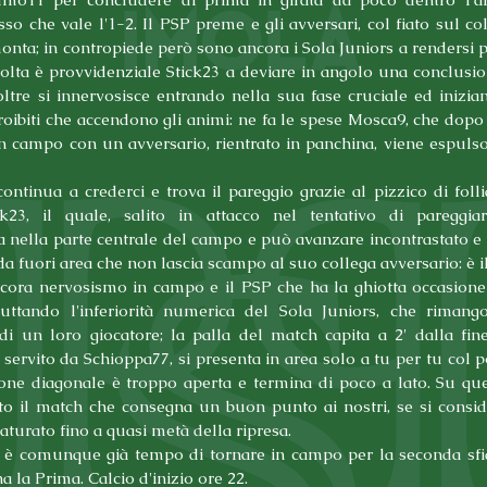
sso che vale l'1-2. Il PSP preme e gli avversari, col fiato sul coll
onta; in contropiede però sono ancora i Sola Juniors a rendersi pe
olta è provvidenziale Stick23 a deviare in angolo una conclusion
oltre si innervosisce entrando nella sua fase cruciale ed inizian
roibiti che accendono gli animi: ne fa le spese Mosca9, che dopo 
n campo con un avversario, rientrato in panchina, viene espulso
ontinua a crederci e trova il pareggio grazie al pizzico di folli
ck23, il quale, salito in attacco nel tentativo di pareggiare
 nella parte centrale del campo e può avanzare incontrastato e 
a fuori area che non lascia scampo al suo collega avversario: è il
ncora nervosismo in campo e il PSP che ha la ghiotta occasione d
ruttando l'inferiorità numerica del Sola Juniors, che rimang
di un loro giocatore; la palla del match capita a 2' dalla fine
 servito da Schioppa77, si presenta in area solo a tu per tu col po
one diagonale è troppo aperta e termina di poco a lato. Su ques
tto il match che consegna un buon punto ai nostri, se si conside
turato fino a quasi metà della ripresa.
è comunque già tempo di tornare in campo per la seconda sfid
a la Prima. Calcio d'inizio ore 22.