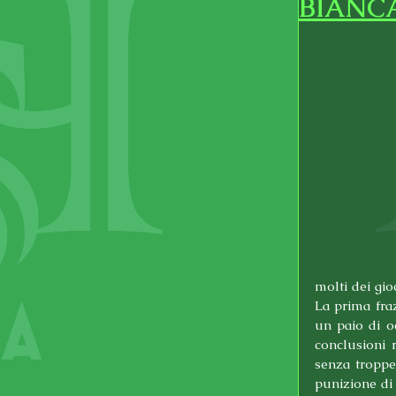
BIANC
molti dei gio
La prima fra
un paio di oc
conclusioni 
senza troppe 
punizione di 