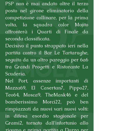
PSP non è mai andato oltre il terzo 
posto nel girone eliminatorio della 
competizione collinare, per la prima 
volta, la squadra color Mojito 
affronterà i Quarti di Finale da 
seconda classificata.
Decisivo il punto strappato ieri nella 
partita contro il Bar Le Tartarughe, 
seguito da un altro pareggio per 6a6 
tra Grandi Progetti e Ristorante La 
Scuderia.
Nel Port, assenze importanti di 
Mazza69, El Casertan7, Pippo27, 
Teo64, Mosca9, TheMask46 e del 
bomberissimo Morci22, peò ben 
rimpiazzati da nuovi vari nuovi volti: 
in difesa esordio stagionale per 
Grami2, tornato dall'infortunio allo 
zigomo e prima partita a Dozza per 