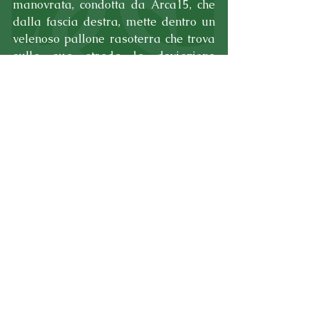
manovrata, condotta da Arca15, che 
dalla fascia destra, mette dentro un 
velenoso pallone rasoterra che trova 
sulla sua strada la deviazione 
vincente sottomisura di Schioppa77. 
A 3' dalla fine arriva poi il 
fondamentale pareggio: punizione da 
zona centrale di Morsio8 che tira 
forte e basso e trova, nel cuore 
dell'area la deviazione di tacco di 
Schioppa77, che trova la doppietta 
personale e rimette in carreggiata i 
suoi. Nelle ultime battute non 
mancano però i pericoli per i nostri, 
che rischiano di capitolare in 
occasione di un paio di ripartenze 
cestinate dagli avversari per 
imprecisione nella finalizzazione.
Si chiude così la gara con un punto 