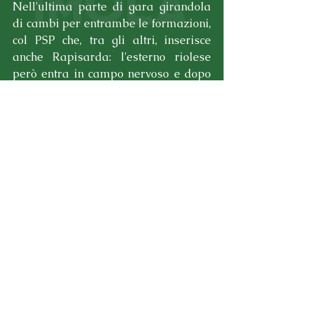
Nell'ultima parte di gara girandola 
di cambi per entrambe le formazioni, 
col PSP che, tra gli altri, inserisce 
anche Rapisarda: l'esterno riolese 
però entra in campo nervoso e dopo 
soli pochi minuti si fa cacciare a 
causa reiterate offese all'arbitro, 
lasciando così il Port in 10. Sembra 
finita, ma i nostri ragazzi trovano la 
forza, a 10' dalla fine di rimettersi in 
carreggiata ed accorciare, grazie ad 
un calcio di rigore realizzato da 
Nesca.
Ci sarebbe il tempo per il 2a2, ma, 
dopo un assedio durato vari minuti e 
dopo una bella punizione di Nesca 
diretta all'incrocio, salvata in angolo 
di testa da un difensore, l'arbitro 
pone fine al match, sancendo la 