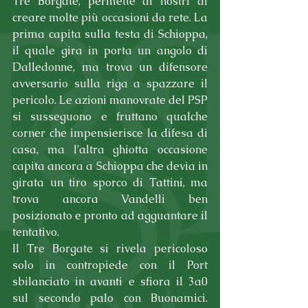
Tre Borgate, permette ai nostri di 
creare molte più occasioni da rete. La 
prima capita sulla testa di Schioppa, 
il quale gira in porta un angolo di 
Dalledonne, ma trova un difensore 
avversario sulla riga a spazzare il 
pericolo. Le azioni manovrate del PSP 
si susseguono e fruttano qualche 
corner che impensierisce la difesa di 
casa, ma l'altra ghiotta occasione 
capita ancora a Schioppa che devia in 
girata un tiro sporco di Tattini, ma 
trova ancora Vandelli ben 
posizionato e pronto ad agguantare il 
tentativo.
Il Tre Borgate si rivela pericoloso 
solo in contropiede con il Port 
sbilanciato in avanti e sfiora il 3a0 
sul secondo palo con Buonamici. 