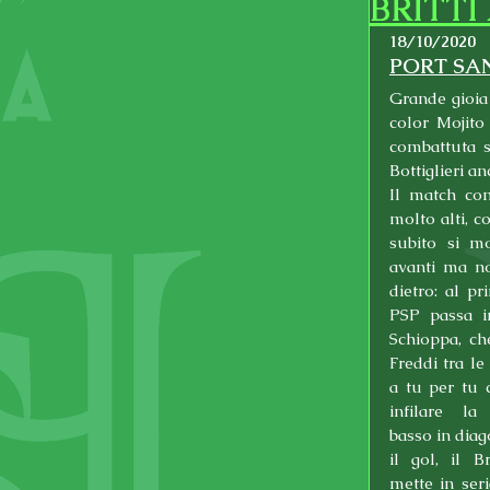
BRITTI
18/10/2020
PORT SAN
Grande gioia 
color Mojito 
combattuta s
Bottiglieri an
Il match com
molto alti, co
subito si mo
avanti ma no
dietro: al pri
PSP passa in
Schioppa, che 
Freddi tra le 
a tu per tu 
infilare la 
basso in diago
il gol, il B
mette in ser