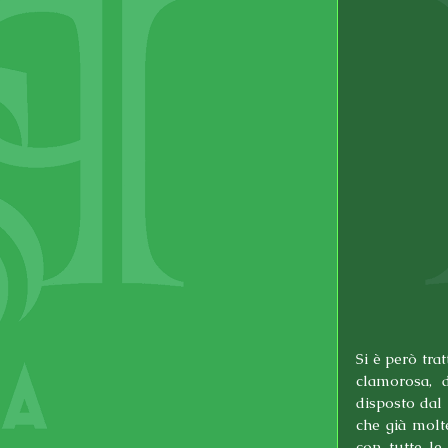
Si è però trat
clamorosa, d
disposto dal
che già molt
con tutte le