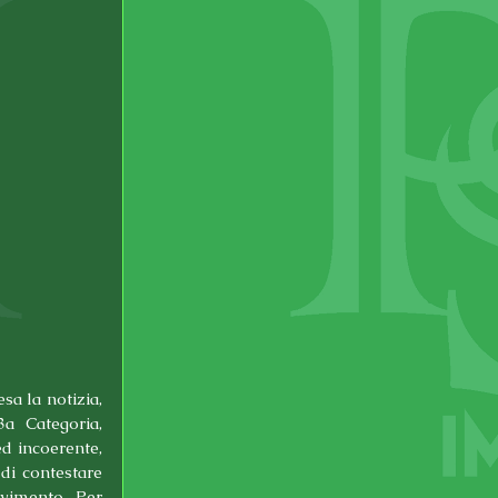
sa la notizia, 
a Categoria, 
 incoerente, 
i contestare 
vimento. Per 