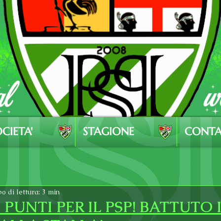
CIETA'
STAGIONE
CONTA
o di lettura: 3 min
3 PUNTI PER IL PSP! BATTUTO 