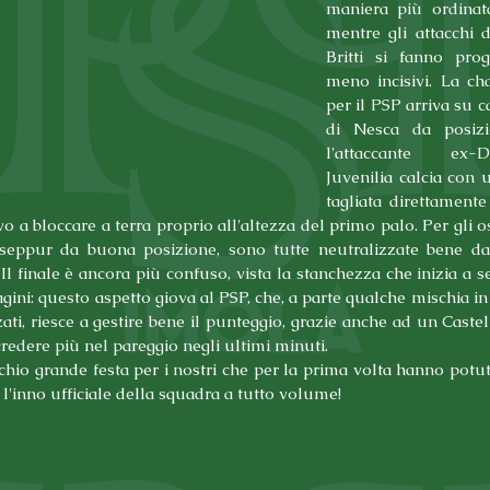
maniera più ordinata 
mentre gli attacchi d
Britti si fanno prog
meno incisivi. La cha
per il PSP arriva su c
di Nesca da posizio
l'attaccante ex-
Juvenilia calcia con u
tagliata direttamente
o a bloccare a terra proprio all'altezza del primo palo. Per gli osp
 seppur da buona posizione, sono tutte neutralizzate bene da 
 Il finale è ancora più confuso, vista la stanchezza che inizia a se
ini: questo aspetto giova al PSP, che, a parte qualche mischia in 
zati, riesce a gestire bene il punteggio, grazie anche ad un Castel d
edere più nel pareggio negli ultimi minuti.
ischio grande festa per i nostri che per la prima volta hanno potuto
l'inno ufficiale della squadra a tutto volume! 