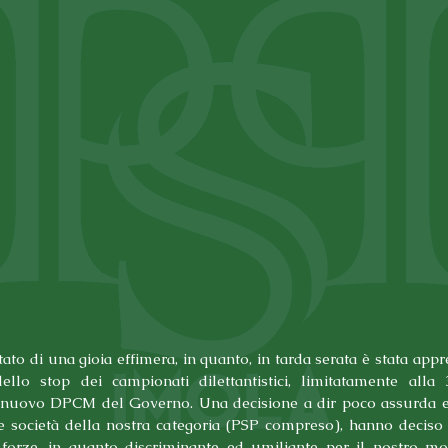
tato di una gioia effimera, in quanto, in tarda serata è stata appre
ello stop dei campionati dilettantistici, limitatamente alla 3
 nuovo DPCM del Governo. Una decisione a dir poco assurda ed
e società della nostra categoria (PSP compreso), hanno deciso d
 forze, in quanto discriminante ed umiliante per il nostro mo