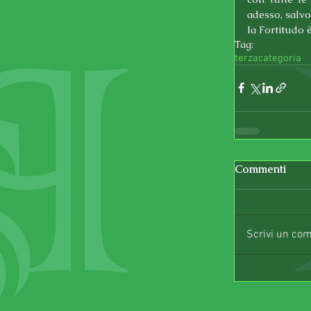
adesso, salv
la Fortitudo è
Tag:
terzacategoria
Commenti
Scrivi un co