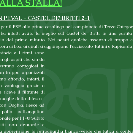
 ALLA STALLA!
 PEVAL - CASTEL DE' BRITTI 2-1
per il PSP alla prima casalinga nel campionato di Terza Categori
ha infatti avuto la meglio sul Castel de' Britti, in una partita 
in dal primo minuto. Nei nostri qualche assenza di troppo co
cora ai box, ai quali si aggiungono l'acciaccato Tattini e Rapisarda 
incia e i ritmi sono 
n gli ospiti che sin da 
strano coraggiosi in 
n troppo organizzati 
mo affondo, infatti, il 
 vantaggio grazie a 
riceve il filtrante di 
maglie della difesa e, 
con Daghia, riesce ad 
palla nell'angolino 
nale per l'1-0! Subito 
ritti non demorde e 
ia apprensione la retroguardia bianco-verde che fatica a contene