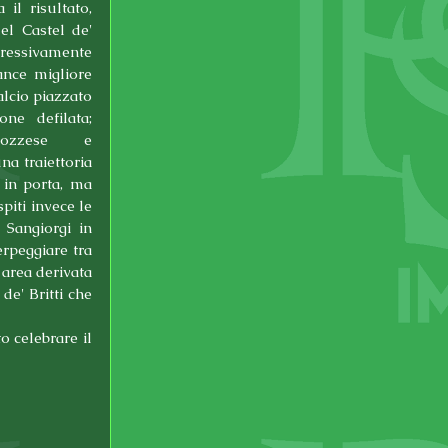
il risultato, 
el Castel de' 
ressivamente 
nce migliore 
alcio piazzato 
ne defilata; 
Dozzese e 
na traiettoria 
 in porta, ma 
iti invece le 
Sangiorgi in 
rpeggiare tra 
area derivata 
e' Britti che 
 celebrare il 