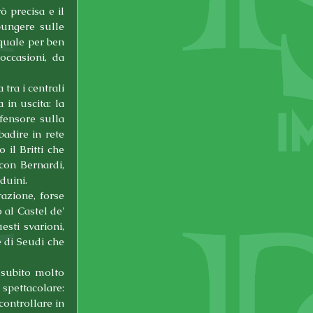
 precisa e il 
ungere sulle 
quale per ben 
ccasioni, da 
tra i centrali 
in uscita: la 
fensore sulla 
adire in rete 
il Britti che 
con Bernardi, 
duini.
azione, forse 
 al Castel de' 
sti svarioni, 
 di Seudi che 
subito molto 
spettacolare: 
controllare in 