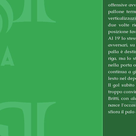
offensive avv
pallone term
verticalizzaz
due volte ri
posizione fav
Al 19' lo stes
avversari, su
palla è desti
riga, ma lo s
nella porta o
continua a gi
lesto nel dep
Il gol subito
troppo convint
Britti, con a
nasce l'occas
sfiora il palo