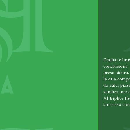
Daghia è brav
conclusioni,
presa sicura.
le due compag
da calci piaz
sembra non cr
Al triplice f
successo con 