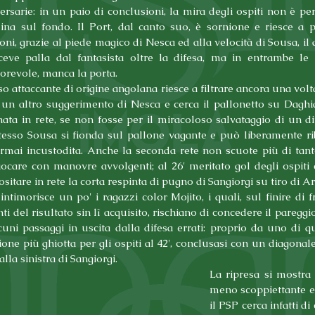
ersarie: in un paio di conclusioni, la mira degli ospiti non è però
ina sul fondo. Il Port, dal canto suo, è sornione e riesce a p
ioni, grazie al piede magico di Nesca ed alla velocità di Sousa, il 
ceve palla dal fantasista oltre la difesa, ma in entrambe le o
orevole, manca la porta.
so attaccante di origine angolana riesce a filtrare ancora una volta 
 un altro suggerimento di Nesca e cerca il pallonetto su Daghia 
nata in rete, se non fosse per il miracoloso salvataggio di un di
tesso Sousa si fionda sul pallone vagante e può liberamente rib
rmai incustodita. Anche la seconda rete non scuote più di tanto 
ocare con manovre avvolgenti; al 26' meritato gol degli ospiti 
ositare in rete la corta respinta di pugno di Sangiorgi su tiro di Ar
 intimorisce un po' i ragazzi color Mojito, i quali, sul finire di fr
i del risultato sin lì acquisito, rischiano di concedere il pareggio
lcuni passaggi in uscita dalla difesa errati: proprio da uno di que
ione più ghiotta per gli ospiti al 42', conclusasi con un diagonale
 alla sinistra di Sangiorgi.
La ripresa si mostra 
meno scoppiettante e 
il PSP cerca infatti di 