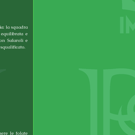
a: la squadra 
equilibrata e 
n Salaroli e 
squalificato.
re le folate 