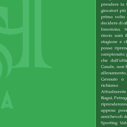
prendere la 
giocatori più
prima volta 
decidere di 
Insomma, tu
rinvio sarà 
stagione e c
possa ripren
campionato; pr
che dall'ult
Casale, non h
allenament
Gennaio a Po
richiamo 
Attualmente i
Ragni, Petrag
riprendera
appena possi
amichevoli da
Sporting Val