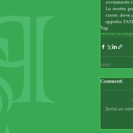
ovviamente ri
La nostra pa
cuore, dove q
appello: FA
Tag:
news
terzacatego
Commenti
Scrivi un co