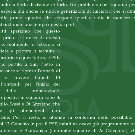
tanto sofferta decisione di farlo. Un problema che riguarda per
 esperti, ma anche le nuove generazioni di calciatori che si affa
alla prima squadra, che vengono spinti, a volte in maniera irre
abbandonare anzitempo questo sport.
tti speriamo che questo 
il primo e l'unico di questa 
he, realmente, a Febbraio si 
dere e portare a termine il 
oprio in quest'ottica, il PSP, 
ima partita a San Pietro in 
a ancora ripreso l'attività di 
o, si troverà Lunedì 10 
nticelli per l'inizio del 
della preparazione. 
 positivi in squadra sono 4: 
allo, Sassi e Di Graziano, che 
nno gli allenamenti non 
bile. Per il resto, si attende la conferma della possibilità d
l 17 Gennaio in poi; il PSP, infatti ne aveva già programmate un
santerno e Biancanigo (entrambe squadre di 2a Categoria), ch