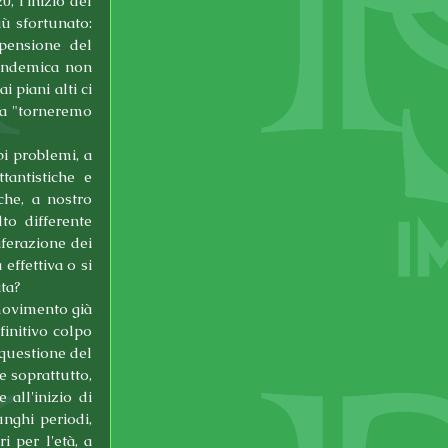
 l'inizio del 
ù sfortunato: 
pensione del 
andemica non 
piani alti ci 
a "torneremo 
 problemi, a 
antistiche e 
he, a nostro 
o differente 
ferazione dei 
ffettiva o si 
ta? 
movimento già 
initivo colpo 
questione del 
 soprattutto, 
all'inizio di 
ghi periodi, 
 per l'età, a 