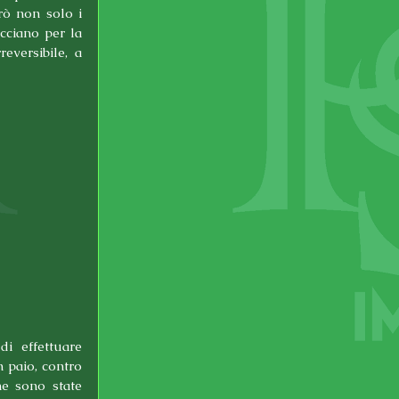
ò non solo i 
cciano per la 
versibile, a 
i effettuare 
 paio, contro 
e sono state 