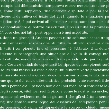
ro e proprio incubo! Per il Port San Peval, società nata nel 2020,
ampionati dilettantistici, non poteva essere tempisticamente pi
o, come tutti sappiamo, due giornate disputate e poi la sos
divenuta definitiva ad inizio del 2021, quando la situazione p
igliorare. Si è poi arrivati allo scorso Agosto, momento in cui dai 
to a bombardare di notizie rassicuranti, una su tutte la promess
à", cosa che, nei fatti, purtroppo, non è mai accaduta.
a, dopo un girone di Andata passato tutto sommato senza troppi
 con l'ennesima sospensione di tutte le attività sportive dilett
 di tutti i campionati, fino al prossimo 13 Febbraio. Una data c
icilmente ci consegnerà una situazione a livello di contagi molt
ella attuale, essendo nel mezzo di un periodo noto per la proli
zali. Cosa c'è quindi da aspettarsi? La ripresa dei campionati sarà e
a solita data messa lì a caso e che puntualmente verrà procrastina
 è una sola: se anche questa stagione non verrà completata, un 
me quello del calcio dilettantistico, probabilmente riceverà il def
 primis perchè già il periodo non è dei più rosei se si considera la 
egli sponsor, vitali per realtà piccole come le nostre, ma anche, e
upante ed evidente moria di giocatori che già si è fatta sentire 
one; una conseguenza logica dell'assenza dei campionati per lun
te persone, già vicine ad appendere le scarpe al chiodo, magari