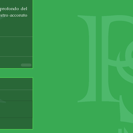
profondo del 
stro accorato 