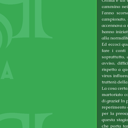
Ormai è un ve
cammino nei c
l'anno scors
campionato, 
accennava a m
hanno inizia
alla normalit
Ed eccoci qu
fare i conti
soprattutto,
avviso, diff
rispetto a qu
virus influen
tratterà dell
La cosa certa
martoriato co
di grazia! In
reperimento d
per la preocc
questa stagi
che porta tan