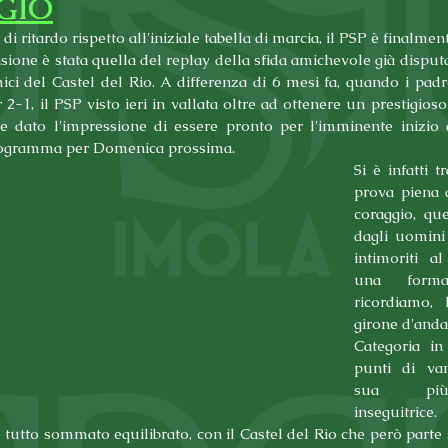
GIO
 ritardo rispetto all'iniziale tabella di marcia, il PSP è finalment
sione è stata quella del replay della sfida amichevole già disput
ici del Castel del Rio. A differenza di 6 mesi fa, quando i padro
2-1, il PSP visto ieri in vallata oltre ad ottenere un prestigioso
e dato l'impressione di essere pronto per l'imminente inizio d
programma per Domenica prossima. 
Si è infatti t
prova piena d
coraggio, que
dagli uomini 
intimoriti al
una formaz
ricordiamo, 
girone d'anda
Categoria in
punti di van
sua più 
inseguitrice.
utto sommato equilibrato, con il Castel del Rio che però parte s