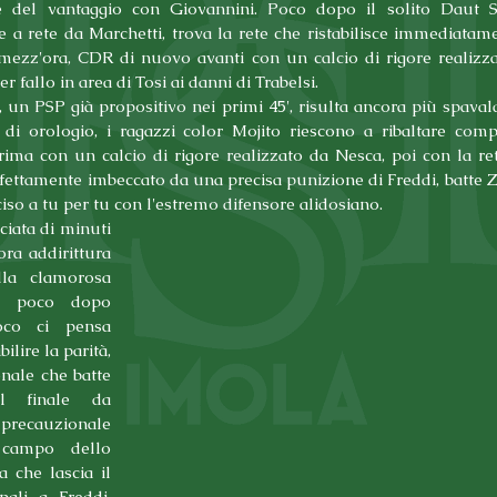
e del vantaggio con Giovannini. Poco dopo il solito Daut Sej
 a rete da Marchetti, trova la rete che ristabilisce immediatamen
mezz'ora, CDR di nuovo avanti con un calcio di rigore realizza
r fallo in area di Tosi ai danni di Trabelsi.
, un PSP già propositivo nei primi 45', risulta ancora più spavald
i di orologio, i ragazzi color Mojito riescono a ribaltare comp
rima con un calcio di rigore realizzato da Nesca, poi con la ret
rfettamente imbeccato da una precisa punizione di Freddi, batte Z
iso a tu per tu con l'estremo difensore alidosiano.
iata di minuti 
ra addirittura 
lla clamorosa 
a, poco dopo 
oco ci pensa 
bilire la parità, 
nale che batte 
l finale da 
 precauzionale 
campo dello 
 che lascia il 
pali a Freddi, 