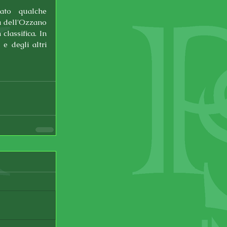
ato qualche 
 dell'Ozzano 
lassifica. In 
 degli altri 