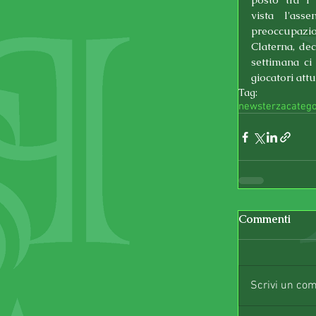
vista l'ass
preoccupazio
Claterna, dec
settimana ci
giocatori att
Tag:
news
terzacatego
Commenti
Scrivi un co