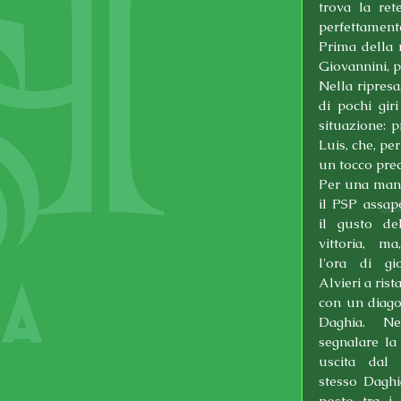
trova la ret
perfettamente
Prima della 
Giovannini, pe
Nella ripresa
di pochi gir
situazione: p
Luis, che, pe
un tocco prec
Per una manc
il PSP assapo
il gusto de
vittoria, m
l'ora di gi
Alvieri a rista
con un diago
Daghia. Ne
segnalare la
uscita dal 
stesso Daghia
posto tra i 