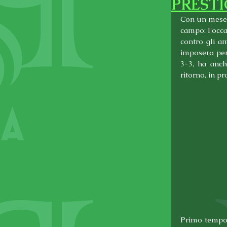
PRESTI
Con un mese di
campo: l'occa
contro gli am
imposero per 
3-3, ha anch
ritorno, in 
Primo tempo t