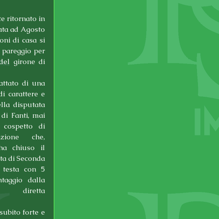
e ritornato in 
ata ad Agosto 
ni di casa si 
 pareggio per 
el girone di 
rattato di una 
i carattere e 
lla disputata 
di Fanti, mai 
 cospetto di 
ione che, 
ha chiuso il 
ta di Seconda 
 testa con 5 
taggio dalla 
diretta 
ubito forte e 