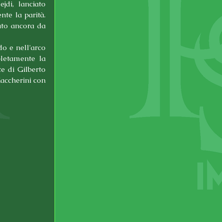
di, lanciato 
te la parità. 
to ancora da 
o e nell'arco 
letamente la 
e di Gilberto 
accherini con 