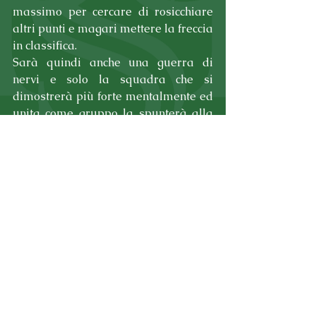
massimo per cercare di rosicchiare 
altri punti e magari mettere la freccia 
in classifica. 
Sarà quindi anche una guerra di 
nervi e solo la squadra che si 
dimostrerà più forte mentalmente ed 
unita come gruppo la spunterà alla 
fine; il PSP, che nelle ultime due uscite 
ha mostrato di essere tornato in 
carreggiata, dovrà proprio basarsi 
sull'unione di intenti e sullo 
splendido gruppo che è riuscito a 
creare in questa stagione. 
Noi ci crediamo, perchè in fondo, 
sognare non costa nulla!
Tag:
news
campionato
secondacategoria