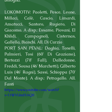
Bologna.
LOKOMOTIV: Paoletti, Pesce, Leone, 
Millaci, Calè, Cascio, Limardi, 
Amatucci, Santoro, Rugiero, Di 
Giacomo. A disp.: Essame, Piovani, El 
Khlidi, Campagnoli, Cisternas, 
Gallella, Bianchi. All. Di Curzio
PORT SAN PEVAL: Daghia, Tonelli, 
Palmieri, Tosi (60' Di Graziano), 
Bertozzi (78' Fall), Dalledonne, 
Freddi, Sousa (46' Marchetti), Gilberto 
Luis (46' Ragni), Sassi, Schioppa (70' 
Dal Monte). A disp.: Petragallo. All. 
Fanti
https://www.youtube.com/watch?
v=1tWVUmfXAQ0