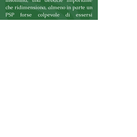
Insomma, una debacle importante 
che ridimensiona, almeno in parte un 
PSP forse colpevole di essersi 
specchiato troppo di fronte ai recenti 
successi ottenuti. Nonostante la 
sconfitta, il PSP mantiene comunque 
la vetta della classifica con 2 punti di 
vantaggio dalle più immediate 
inseguitrici Lovers e Ozzano 
Claterna.
Tag:
terzacategoria
campionato
header.all-comments