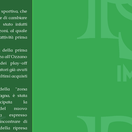
sportiva, che 
e di cambiare 
tato infatti 
ni, al quale 
ttività prima 
 della prima 
za all'Ozzano 
ei play-off 
ori già avuti 
timi acquisti 
ella "zona 
gna, è stata 
cipata la 
 del nuovo 
a espresso 
ncontrare di 
lla ripresa 