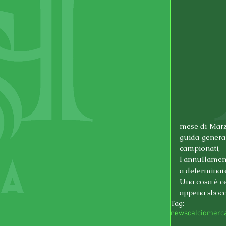
mese di Marzo
guida genera
campionati,
l'annullament
a determinare
Una cosa è ce
appena sbocci
Tag:
news
calciomerc