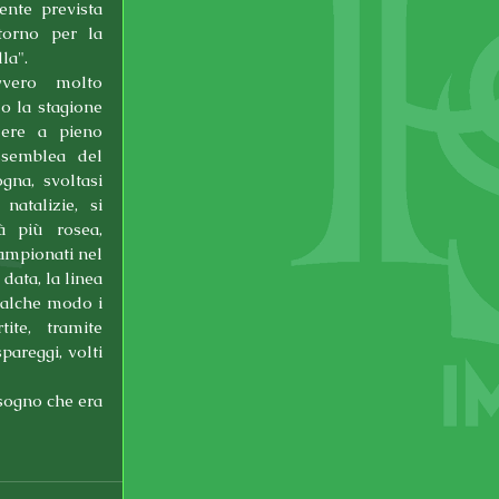
ente prevista 
torno per la 
la".
vero molto 
o la stagione 
dere a pieno 
ssemblea del 
na, svoltasi 
natalizie, si 
à più rosea, 
ampionati nel 
ata, la linea 
alche modo i 
te, tramite 
areggi, volti 
sogno che era 