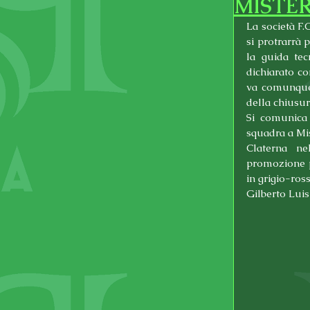
MISTER
La società F.
si protrarrà 
la guida tec
dichiarato c
va comunque i
della chiusur
Si comunica 
squadra a Mis
Claterna ne
promozione pe
in grigio-ros
Gilberto Luis