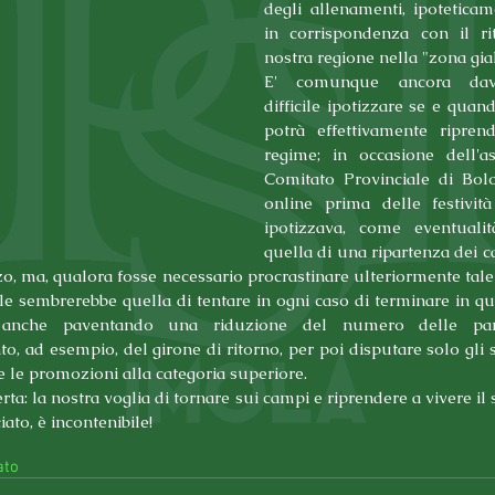
degli allenamenti, ipoteticam
in corrispondenza con il ri
nostra regione nella "zona gial
E' comunque ancora dav
difficile ipotizzare se e quand
potrà effettivamente ripren
regime; in occasione dell'a
Comitato Provinciale di Bolog
online prima delle festività 
ipotizzava, come eventualit
quella di una ripartenza dei c
, ma, qualora fosse necessario procrastinare ulteriormente tale d
le sembrerebbe quella di tentare in ogni caso di terminare in qu
 anche paventando una riduzione del numero delle parti
o, ad esempio, del girone di ritorno, per poi disputare solo gli sp
 le promozioni alla categoria superiore.
rta: la nostra voglia di tornare sui campi e riprendere a vivere il 
ato, è incontenibile!
ato