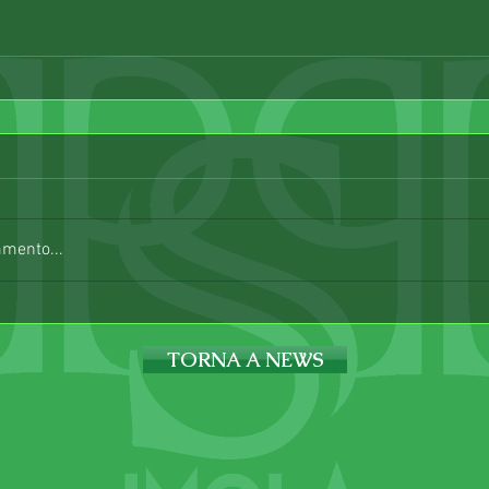
mmento...
TORNA A NEWS