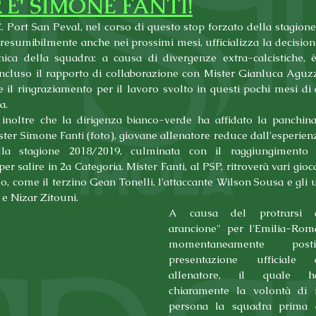
 E' SIMONE FANTI!
C. Port San Peval, nel corso di questo stop forzato della stagione 
presumibilmente anche nei prossimi mesi, ufficializza la decision
nica della squadra: a causa di divergenze extra-calcistiche, è s
oncluso il rapporto di collaborazione con Mister Gianluca Aguzzo
l ringraziamento per il lavoro svolto in questi pochi mesi di a
a.
inoltre che la dirigenza bianco-verde ha affidato la panchina
ter Simone Fanti (foto), giovane allenatore reduce dall'esperien
lla stagione 2018/2019, culminata con il raggiungimento d
r salire in 2a Categoria. Mister Fanti, al PSP, ritroverà vari giocat
so, come il terzino Gean Tonelli, l'attaccante Wilson Sousa e gli ul
 e Nizar Zitouni.
A causa del protrarsi d
arancione" per l'Emilia-Roma
momentaneamente posti
presentazione ufficiale
allenatore, il quale h
chiaramente la volontà di i
persona la squadra prima de