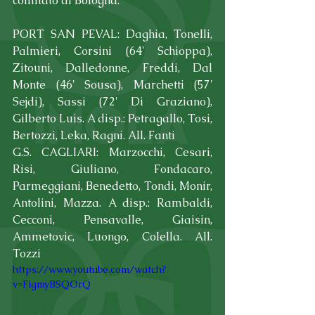
comitato di Bologna.
PORT SAN PEVAL: Daghia, Tonelli, 
Palmieri, Corsini (64' Schioppa), 
Zitouni, Dalledonne, Freddi, Dal 
Monte (46' Sousa), Marchetti (57' 
Sejdi), Sassi (72' Di Graziano), 
Gilberto Luis. A disp.: Petragallo, Tosi, 
Bertozzi, Leka, Ragni. All. Fanti
G.S. CAGLIARI: Marzocchi, Cesari, 
Risi, Giuliano, Fondacaro, 
Parmeggiani, Benedetto, Tondi, Monir, 
Antolini, Mazza. A disp.: Rambaldi, 
Cecconi, Pensavalle, Giaisin, 
Ammetovic, Luongo, Colella. All. 
Tozzi
https://www.youtube.com/watch?
v=FigmyBSQOrQ