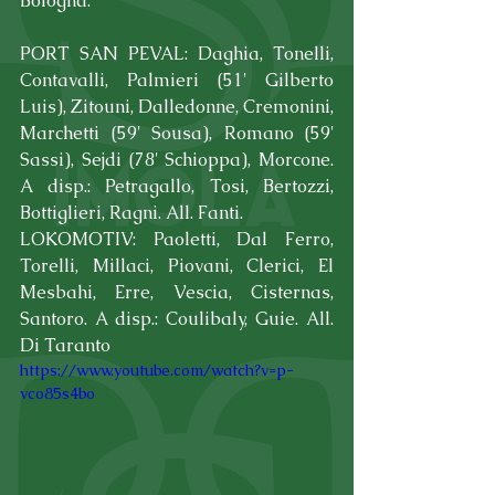
Bologna.
PORT SAN PEVAL: Daghia, Tonelli, 
Contavalli, Palmieri (51' Gilberto 
Luis), Zitouni, Dalledonne, Cremonini, 
Marchetti (59' Sousa), Romano (59' 
Sassi), Sejdi (78' Schioppa), Morcone. 
A disp.: Petragallo, Tosi, Bertozzi, 
Bottiglieri, Ragni. All. Fanti.
LOKOMOTIV: Paoletti, Dal Ferro, 
Torelli, Millaci, Piovani, Clerici, El 
Mesbahi, Erre, Vescia, Cisternas, 
Santoro. A disp.: Coulibaly, Guie. All. 
Di Taranto
https://www.youtube.com/watch?v=p-
vco85s4bo