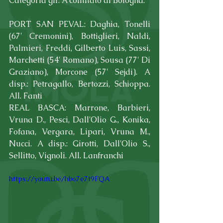
Categoria gir. A comitato di Bologna.
PORT SAN PEVAL: Daghia, Tonelli 
(67' Cremonini), Bottiglieri, Naldi, 
Palmieri, Freddi, Gilberto Luis, Sassi, 
Marchetti (54' Romano), Sousa (77' Di 
Graziano), Morcone (57' Sejdi). A 
disp.: Petragallo, Bertozzi, Schioppa. 
All. Fanti
REAL BASCA: Marrone, Barbieri, 
Vruna D., Pesci, Dall'Olio G., Konika, 
Fofana, Vergara, Lipari, Vruna M., 
Nucci. A disp.: Girotti, Dall'Olio S., 
Sellitto, Vignoli. All. Lanfranchi
https://youtu.be/hbo7e7t9FQA