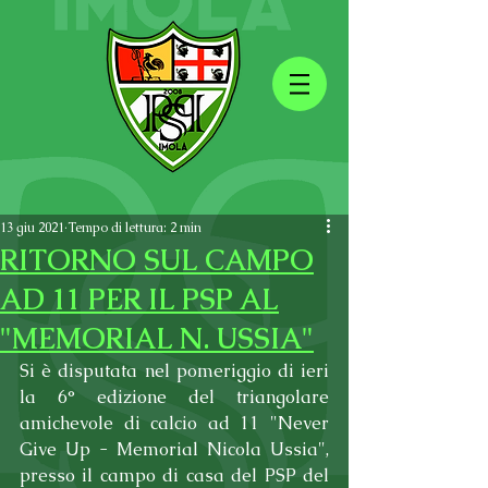
13 giu 2021
Tempo di lettura: 2 min
RITORNO SUL CAMPO
AD 11 PER IL PSP AL
"MEMORIAL N. USSIA"
Si è disputata nel pomeriggio di ieri 
la 6° edizione del triangolare 
amichevole di calcio ad 11 "Never 
Give Up - Memorial Nicola Ussia", 
presso il campo di casa del PSP del 