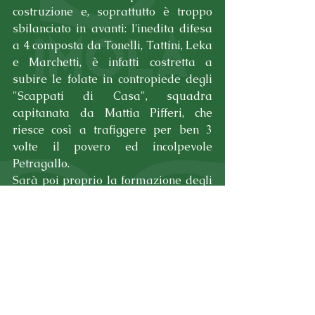
costruzione e, soprattutto è troppo 
sbilanciato in avanti: l'inedita difesa 
a 4 composta da Tonelli, Tattini, Leka 
e Marchetti, è infatti costretta a 
subire le folate in contropiede degli 
"Scappati di Casa", squadra 
capitanata da Mattia Pifferi, che 
riesce così a trafiggere per ben 3 
volte il povero ed incolpevole 
Petragallo.
Sarà poi proprio la formazione degli 
Scappati di Casa ad aggiudicarsi il 
triangolare, vincendo anche la terza 
ed ultima partita in programma.
Al termine della giornata, 
premiazione sul palco anche per il 
Port, rappresentato da Luca Schioppa 
e Gean Tonelli (foto), i quali hanno 