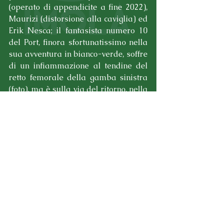
(operato di appendicite a fine 2022), 
Maurizi (distorsione alla caviglia) ed 
Erik Nesca; il fantasista numero 10 
del Port, finora sfortunatissimo nella 
sua avventura in bianco-verde, soffre 
di un infiammazione al tendine del 
retto femorale della gamba sinistra 
(foto), ma è sulla via del ritorno, nella 
speranza che possa finalmente 
trovare una certa continuità nelle 
presenze, cosa mai accaduta finora. 
Buone notizie anche sul fronte 
Cappiello: operato al crociato ad 
inizio Ottobre, l'ex CDR, che non ha 
ancora esordito in categoria col PSP, 
sta svolgendo la fase di riabilitazione 
e a giorni, comincerà a breve a 
correre in campo. L'auspicio è quello 
di poterlo rivedere definitivamente 