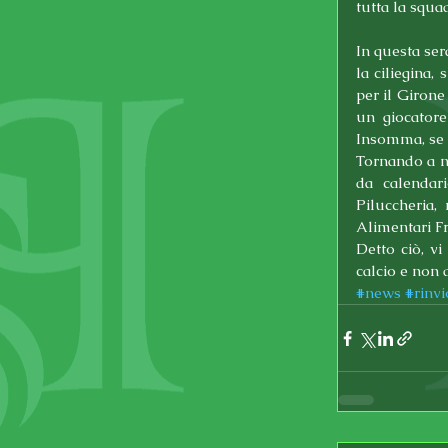
tutta la squa
In questa ser
la ciliegina, 
per il Girone
un giocatore
Insomma, se i
Tornando a no
da calendari
Piluccheria,
Alimentari Fr
Detto ciò, v
calcio e non d
#news
#rinvi