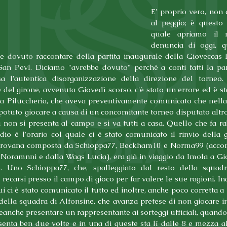
E' proprio vero, non c
al peggio; è questo l
quale apriamo il 
denuncia di oggi, q
be dovuto raccontare della partita inaugurale della Gioveccas L
San Pevl. Diciamo "avrebbe dovuto" perchè a conti fatti la part
sa l'autentica disorganizzazione della direzione del torneo. In
del girone, avvenuta Giovedì scorso, c'è stato un errore ed è stat
a Piluccheria, che aveva preventivamente comunicato che nella se
otuto giocare a causa di un concomitante torneo disputato altrov
 non si presenta al campo e si va tutti a casa. Quello che fa ra
dio è l'orario col quale ci è stato comunicato il rinvio della ga
arovana composta da Schioppa77, Beckham10 e Norma99 (accom
oramnni e dalla Wags Lucia), era già in viaggio da Imola a Gio
e. Uno Schioppa77, che, spalleggiato dal resto della squadr
ecarsi presso il campo di gioco per far valere le sue ragioni. Ina
ui ci è stato comunicato il tutto ed inoltre, anche poco corretta a 
della squadra di Alfonsine, che avanza pretese di non giocare i
eanche presentare un rappresentante ai sorteggi ufficiali, quando 
senta ben due volte e in una di queste sta lì dalle 8 e mezza all