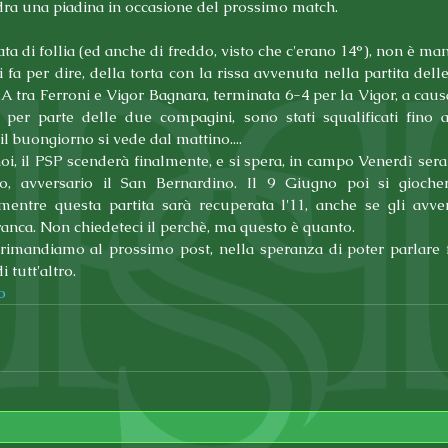
dra una piadina in occasione del prossimo match.
ata di follia (ed anche di freddo, visto che c'erano 14°), non è ma
si fa per dire, della torta con la rissa avvenuta nella partita delle
 A tra Ferroni e Vigor Bagnara, terminata 6-4 per la Vigor, a causa
 per parte delle due compagini, sono stati squalificati fino a 
l buongiorno si vede dal mattino....
i, il PSP scenderà finalmente, e si spera, in campo Venerdì sera
o, avversario il San Bernardino. Il 9 Giugno poi si gioche
 mentre questa partita sarà recuperata l'11, anche se gli avver
anca. Non chiedeteci il perchè, ma questo è quanto.
i rimandiamo al prossimo post, nella speranza di poter parlare f
i tutt'altro.
o