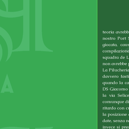
teoria avreb
nostro Port 
giocata, cau
compilazione 
squadra de L
non avrebbe p
La Pilucheria
davvero fasti
quando la c
DS Giacomo N
la via Selic
comunque di r
ritardo con c
la posizione 
date, senza n
invece si pre