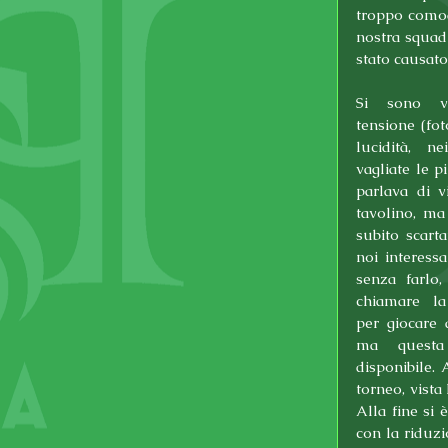
troppo comodo
nostra squadr
stato causato
Si sono vi
tensione (fot
lucidità, n
vagliate le pi
parlava di v
tavolino, ma
subito scarta
noi interessa
senza farlo,
chiamare la
per giocare a
ma questa
disponibile. 
torneo, vista 
Alla fine si 
con la riduzi