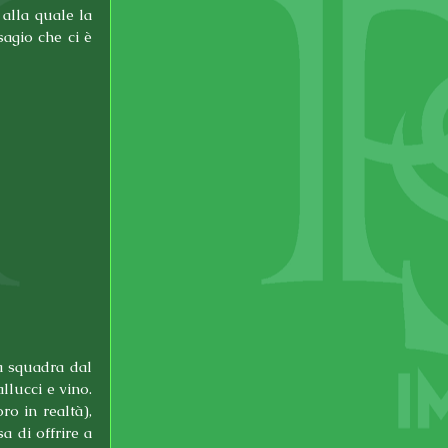
alla quale la 
agio che ci è 
a squadra dal 
llucci e vino. 
o in realtà), 
 di offrire a 