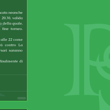
ncata neanche 
 20.30, valida 
 della quale, 
fine torneo. 
 alle 22 come 
rà contro La 
sari saranno 
inalmente di 