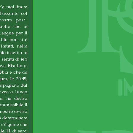
'è mai limite 
'assunto col 
nostro post-
uello che in 
eague per il 
ita non si è 
fatti, nella 
a inserita la 
rata di ieri 
e. Risultato: 
bbia e che dà 
ra, le 20.45, 
pagnato dal 
vecca, lungo 
a, ha deciso 
mmissibile il 
nostro avviso 
n determinate 
c'è gente che 
e 11 di sera; 