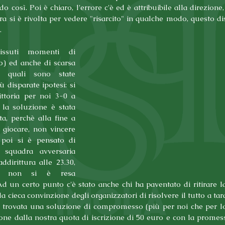
 così. Poi è chiaro, l'errore c'è ed è attribuibile alla direzione, 
a si è rivolta per vedere "risarcito" in qualche modo, questo dis
. 
ssuti momenti di 
o) ed anche di scarsa 
ei quali sono state 
ù disparate ipotesi: si 
ittoria per noi 3-0 a 
 la soluzione è stata 
ta, perchè alla fine a 
 giocare, non vincere 
 poi si è pensato di 
 squadra avversaria 
ddirittura alle 23.30, 
 non si è resa 
Ad un certo punto c'è stato anche chi ha paventato di ritirare l
la cieca convinzione degli organizzatori di risolvere il tutto a tara
è trovata una soluzione di compromesso (più per noi che per lor
one dalla nostra quota di iscrizione di 50 euro e con la promessa