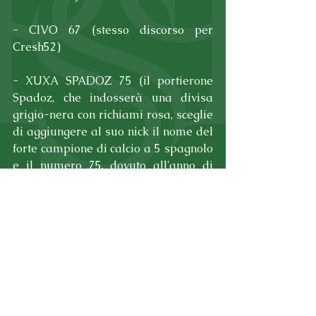
- CIVO 67 (stesso discorso per 
Cresh52)
- XUXA SPADOZ 75 (il portierone 
Spadoz, che indosserà una divisa 
grigio-nera con richiami rosa, sceglie 
di aggiungere al suo nick il nome del 
forte campione di calcio a 5 spagnolo 
e il numero 75, dovuto all'anno di 
nascita)
Insomma tante novità, anche 
rappresentate dalle stampe sulla 
divisa che non sono ancora state rese 
note al pubblico e che lo saranno 
soltanto al momento della consegna, 