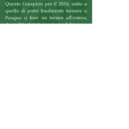
Questo l'auspicio per il 2016, unito a 
quello di poter finalmente tornare a 
Pasqua a fare un torneo all'estero, 
dopo il forfait last minute del torneo 
di Praga di quest'anno.
Non si tratta però dell'unico grande 
progetto per il PSP, ce n'è uno che sta 
bollendo in pentola già dalla scorsa 
stagione e che quest'anno la società 
color Mojito vorrà rendere effettivo a 
tutti i costi: l'iscrizione del Port al 
campionato di calcio a 5 del C.S.I. di 
Imola, per il quale serve uno sponsor 
importante che possa finanziare le 
spese di questa competizione, che si 
protrarrebbe, come un vero 
campionato, da Settembre per tutto 
l'inverno fino a Maggio dell'anno 