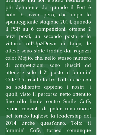
trionfale, ma non è stata neanche la 
più deludente da quando il Port è 
nato. E ovvio però, che dopo la 
spumeggiante stagione 2014, quando 
il PSP, su 6 competizioni, ottenne 2 
terzi posti, un secondo posto e la 
vittoria all'Up&Down di Lugo, le 
attese sono state tradite dai ragazzi 
color Mojito, che, nello stesso numero 
di competizioni, sono riusciti ad 
ottenere solo il 2° posto al Jammin' 
Cafè. Un risultato tra l'altro che non 
ha soddisfatto appieno i nostri, i 
quali, visto il percorso netto ottenuto 
fino alla finale contro Smile Cafè, 
erano convinti di poter confermare 
nel torneo lughese la leadership del 
2014 anche quest'anno. Tolto il 
Jammin' Cafè, torneo comunque 