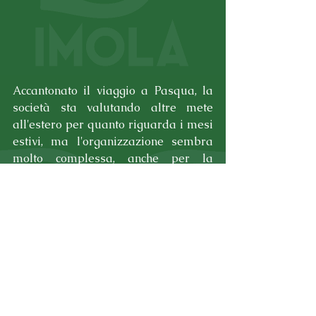
Accantonato il viaggio a Pasqua, la 
società sta valutando altre mete 
all'estero per quanto riguarda i mesi 
estivi, ma l'organizzazione sembra 
molto complessa, anche per la 
concomitanza inevitabile di altri 
tornei in zona, perciò la meta più 
probabile sarà quella di Lido di 
Jesolo, per partecipare alla Errea 
Cup, torneo sostitutivo di quello 
disputato la scorsa stagine dai nostri 
a Lignano Sabbiadoro e che si 
svolgerà quest'anno nel week-end 
dell'8-10 Giugno.