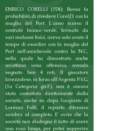
ENRICO CORELLI (15%): Bassa la 
probabilità di rivedere Corel21 con la 
maglia del Port. L'anno scorso il 
centrale bianco-verde, fermato da 
vari malanni fisici, aveva solo avuto il 
tempo di esordire con la maglia del 
Port nell'amichevole contro la N.C., 
nella quale ha dimostrato anche 
un'ottima vena offensiva, avendo 
segnato ben 4 reti. Il giocatore 
lavezzolese, in forza all'Argenta P.V.G. 
(1a Categoria gir.F), non è ancora 
stato contattato direttamente dalla 
società, anche se, dopo l'acquisto di 
Lorenzo Folli, il reparto difensivo 
sembra al completo. E' ovvio che la 
società non disdegna il fatto di avere 
una rosa lunga, per poter sopperire 