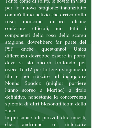
Tante, come al solito, le novità in vista 
per la nuova stagione: innanzitutto 
con un'ottima notizia che arriva dalla 
rosa; mancano ancora alcune 
conferme ufficiali, ma tutti i 
componenti della rosa della scorsa 
stagione, dovrebbero far parte del 
PSP anche quest'anno! Unica 
differenza dovrebbe essere in porta, 
dove si sta ancora trattando per 
avere Teo12 per la terza stagione di 
fila e per riuscire ad ingaggiare 
Nonno Spadoz (miglior portiere 
l'anno scorso a Marina) a titolo 
definitivo, nonostante la concorrenza 
spietata di altri blasonati team della 
zona.
In più sono stati piazzati due innesti, 
che andranno a rinforzare 